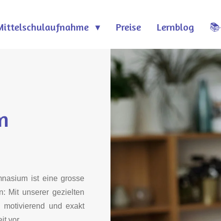
Mittelschulaufnahme
Preise
Lernblog
📚
n
mnasium ist eine grosse
: Mit unserer gezielten
t, motivierend und exakt
t vor.