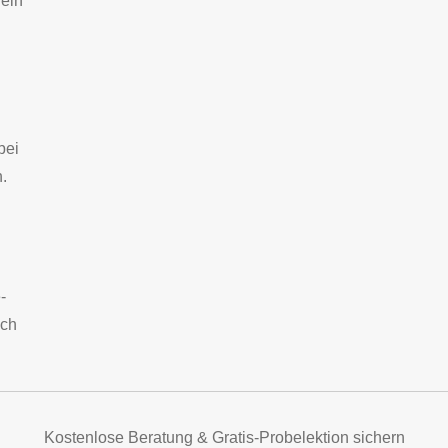
 ein
bei
.
-
ach
Kostenlose Beratung & Gratis-Probelektion sichern