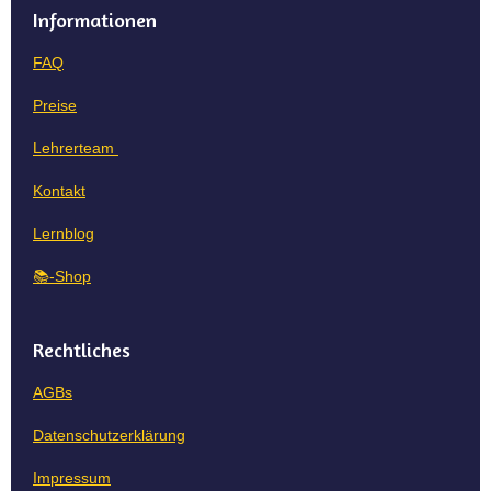
t
k
e
Informationen
s
e
b
A
d
o
FAQ
p
I
o
p
n
k
Preise
Lehrerteam
Kontakt
Lernblog
📚-Shop
Rechtliches
AGBs
Datenschutzerklärung
Impressum