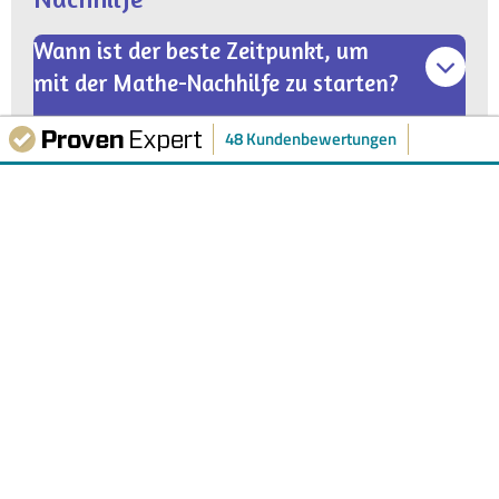
Wann ist der beste Zeitpunkt, um
mit der Mathe-Nachhilfe zu starten?
48 Kundenbewertungen
So früh wie möglich! Mathematik baut stark
SEHR GUT
100 %
Empfehlungen
aufeinander auf. Wer die Grundlagen (wie
Bruchrechnen oder lineare Gleichungen) verpasst, tut
Mehr Infos
i
Empfehlung! 5 von 5 Sternen.
sich später extrem schwer. Sobald die ersten
schlechten Noten oder Frust bei den Hausaufgaben
auftauchen, sollten wir die Lücken schliessen.
Wie funktioniert Mathe-Nachhilfe
online?
Könnt ihr auch kurzfristig vor einer
Mathe-Prüfung helfen?