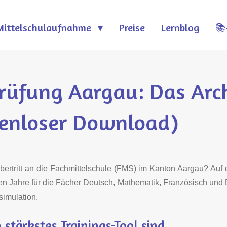
Mittelschulaufnahme
Preise
Lernblog
📚
fung Aargau: Das Arch
enloser Download)
ertritt an die Fachmittelschule (FMS) im Kanton Aargau? Auf d
en Jahre für die Fächer Deutsch, Mathematik, Französisch und 
ssimulation.
stärkstes Trainings-Tool sind