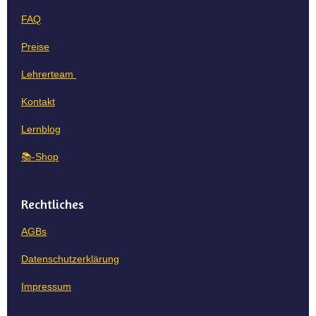
A
d
o
FAQ
p
I
o
p
n
k
Preise
Lehrerteam
Kontakt
Lernblog
📚-Shop
Rechtliches
AGBs
Datenschutzerklärung
Impressum